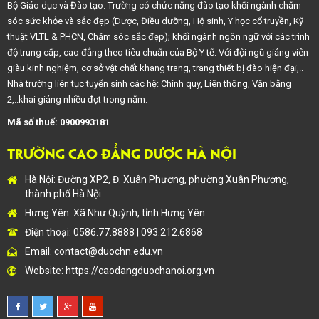
Bộ Giáo dục và Đào tạo. Trường có chức năng đào tạo khối ngành chăm
sóc sức khỏe và sắc đẹp (Dược, Điều dưỡng, Hộ sinh, Y học cổ truyền, Kỹ
thuật VLTL & PHCN, Chăm sóc sắc đẹp); khối ngành ngôn ngữ với các trình
độ trung cấp, cao đẳng theo tiêu chuẩn của Bộ Y tế. Với đội ngũ giảng viên
giàu kinh nghiệm, cơ sở vật chất khang trang, trang thiết bị đào hiện đại,..
Nhà trường liên tục tuyển sinh các hệ: Chính quy, Liên thông, Văn bằng
2,..khai giảng nhiều đợt trong năm.
Mã số thuế: 0900993181
TRƯỜNG CAO ĐẲNG DƯỢC HÀ NỘI
Hà Nội: Đường XP2, Đ. Xuân Phương, phường Xuân Phương,
thành phố Hà Nội
Hưng Yên: Xã Như Quỳnh, tỉnh Hưng Yên
Điện thoại: 0586.77.8888 | 093.212.6868
Email:
contact@duochn.edu.vn
Website:
https://caodangduochanoi.org.vn