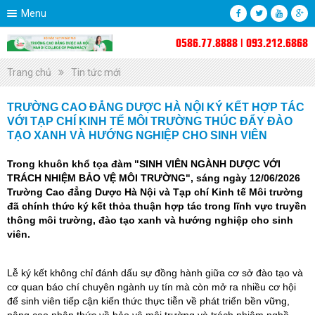
Menu
0586.77.8888 | 093.212.6868
Trang chủ
Tin tức mới
TRƯỜNG CAO ĐẲNG DƯỢC HÀ NỘI KÝ KẾT HỢP TÁC
VỚI TẠP CHÍ KINH TẾ MÔI TRƯỜNG THÚC ĐẨY ĐÀO
TẠO XANH VÀ HƯỚNG NGHIỆP CHO SINH VIÊN
Trong khuôn khổ tọa đàm "SINH VIÊN NGÀNH DƯỢC VỚI
TRÁCH NHIỆM BẢO VỆ MÔI TRƯỜNG", sáng ngày 12/06/2026
Trường Cao đẳng Dược Hà Nội và Tạp chí Kinh tế Môi trường
đã chính thức ký kết thỏa thuận hợp tác trong lĩnh vực truyền
thông môi trường, đào tạo xanh và hướng nghiệp cho sinh
viên.
Lễ ký kết không chỉ đánh dấu sự đồng hành giữa cơ sở đào tạo và
cơ quan báo chí chuyên ngành uy tín mà còn mở ra nhiều cơ hội
để sinh viên tiếp cận kiến thức thực tiễn về phát triển bền vững,
nâng cao nhận thức về bảo vệ môi trường và trách nhiệm nghề