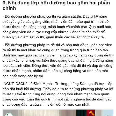
3. Nội dung lớp bồi dưỡng bao gồm hai phần
chính
- Bồi dưỡng phương pháp coi thi và giám sát thi: Đây là kỹ năng
thiết yếu giúp các giảng viên, nhân viên đảm bảo quá trình thi cử
được thực hiện công bằng, minh bạch và chính xác. Qua buổi học,
các giảng viên đã được cung cấp những kiến thức cần thiết để
quản lý và giám sát kỳ thi, giảm thiểu các sai sót có thể xảy ra.
- Bồi dưỡng phương pháp ra đề thi và bảo mật đề thi, đáp án: Việc
ra đề thi là một khâu vô cùng quan trọng trong quá trình đào tạo.
Buổi học này giúp các giảng viên nâng cao kỹ năng xây dựng đề thi
chuẩn xác, phù hợp với kiến thức giảng dạy và đánh giá đúng năng
lực của sinh viên. Đồng thời, vấn đề bảo mật đề thi và đáp án cũng
được nhấn mạnh, nhằm đảm bảo sự công bằng và tính bảo mật
cao nhất trong các kỳ thi.
NGUT, DSCK2 Lê Đình Mạnh - Trưởng phòng Đào tạo đã trực tiếp
dẫn dắt buổi bồi dưỡng. Thầy đã đưa ra những phương pháp và kỹ
thuật cụ thể trong từng nội dung, đồng thời nhấn mạnh tầm quan
trọng của việc tuân thủ quy trình một cách nghiêm túc để đảm bảo
chất lượng đầu ra của sinh viên luôn ở mức cao nhất.