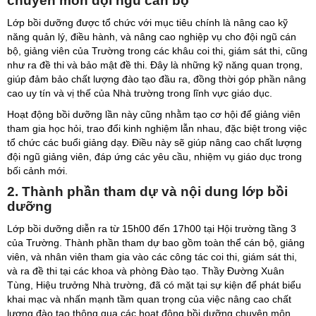
chuyên môn đội ngũ cán bộ
Lớp bồi dưỡng được tổ chức với mục tiêu chính là nâng cao kỹ
năng quản lý, điều hành, và nâng cao nghiệp vụ cho đội ngũ cán
bộ, giảng viên của Trường trong các khâu coi thi, giám sát thi, cũng
như ra đề thi và bảo mật đề thi. Đây là những kỹ năng quan trọng,
giúp đảm bảo chất lượng đào tạo đầu ra, đồng thời góp phần nâng
cao uy tín và vị thế của Nhà trường trong lĩnh vực giáo dục.
Hoạt động bồi dưỡng lần này cũng nhằm tạo cơ hội để giảng viên
tham gia học hỏi, trao đổi kinh nghiệm lẫn nhau, đặc biệt trong việc
tổ chức các buổi giảng dạy. Điều này sẽ giúp nâng cao chất lượng
đội ngũ giảng viên, đáp ứng các yêu cầu, nhiệm vụ giáo dục trong
bối cảnh mới.
2. Thành phần tham dự và nội dung lớp bồi
dưỡng
Lớp bồi dưỡng diễn ra từ 15h00 đến 17h00 tại Hội trường tầng 3
của Trường. Thành phần tham dự bao gồm toàn thể cán bộ, giảng
viên, và nhân viên tham gia vào các công tác coi thi, giám sát thi,
và ra đề thi tại các khoa và phòng Đào tạo. Thầy Đường Xuân
Tùng, Hiệu trưởng Nhà trường, đã có mặt tại sự kiện để phát biểu
khai mạc và nhấn mạnh tầm quan trọng của việc nâng cao chất
lượng đào tạo thông qua các hoạt động bồi dưỡng chuyên môn.