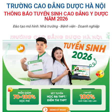
TRƯỜNG CAO ĐẲNG DƯỢC HÀ NỘI
THÔNG BÁO TUYỂN SINH CAO ĐẲNG Y DƯỢC
NĂM 2026
Đào tạo mô hình: Nhà trường - Bệnh viện - Doanh nghiệp