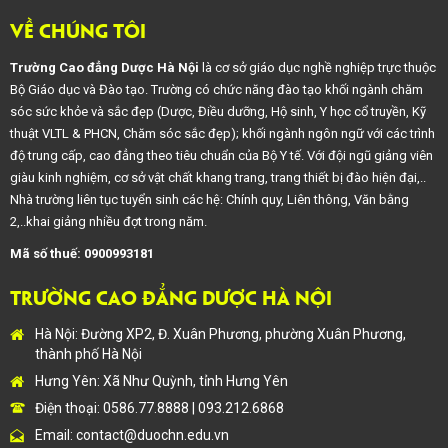
VỀ CHÚNG TÔI
Trường Cao đẳng Dược Hà Nội
là cơ sở giáo dục nghề nghiệp trực thuộc
Bộ Giáo dục và Đào tạo. Trường có chức năng đào tạo khối ngành chăm
sóc sức khỏe và sắc đẹp (Dược, Điều dưỡng, Hộ sinh, Y học cổ truyền, Kỹ
thuật VLTL & PHCN, Chăm sóc sắc đẹp); khối ngành ngôn ngữ với các trình
độ trung cấp, cao đẳng theo tiêu chuẩn của Bộ Y tế. Với đội ngũ giảng viên
giàu kinh nghiệm, cơ sở vật chất khang trang, trang thiết bị đào hiện đại,..
Nhà trường liên tục tuyển sinh các hệ: Chính quy, Liên thông, Văn bằng
2,..khai giảng nhiều đợt trong năm.
Mã số thuế: 0900993181
TRƯỜNG CAO ĐẲNG DƯỢC HÀ NỘI
Hà Nội: Đường XP2, Đ. Xuân Phương, phường Xuân Phương,
thành phố Hà Nội
Hưng Yên: Xã Như Quỳnh, tỉnh Hưng Yên
Điện thoại: 0586.77.8888 | 093.212.6868
Email:
contact@duochn.edu.vn