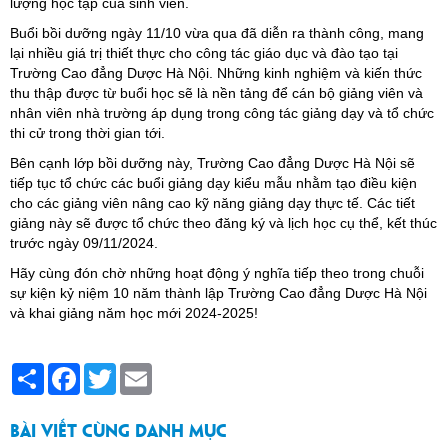
lượng học tập của sinh viên.
Buổi bồi dưỡng ngày 11/10 vừa qua đã diễn ra thành công, mang
lại nhiều giá trị thiết thực cho công tác giáo dục và đào tạo tại
Trường Cao đẳng Dược Hà Nội. Những kinh nghiệm và kiến thức
thu thập được từ buổi học sẽ là nền tảng để cán bộ giảng viên và
nhân viên nhà trường áp dụng trong công tác giảng dạy và tổ chức
thi cử trong thời gian tới.
Bên cạnh lớp bồi dưỡng này, Trường Cao đẳng Dược Hà Nội sẽ
tiếp tục tổ chức các buổi giảng dạy kiểu mẫu nhằm tạo điều kiện
cho các giảng viên nâng cao kỹ năng giảng dạy thực tế. Các tiết
giảng này sẽ được tổ chức theo đăng ký và lịch học cụ thể, kết thúc
trước ngày 09/11/2024.
Hãy cùng đón chờ những hoạt động ý nghĩa tiếp theo trong chuỗi
sự kiện kỷ niệm 10 năm thành lập Trường Cao đẳng Dược Hà Nội
và khai giảng năm học mới 2024-2025!
Share
Facebook
Twitter
Email
BÀI VIẾT CÙNG DANH MỤC