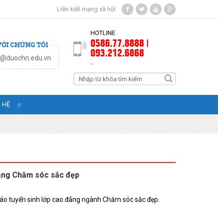
Liên kiết mạng xã hội:
HOTLINE
0586.77.8888 |
VỚI CHÚNG TÔI
093.212.6868
t@duochn.edu.vn
-
N HỆ
đẳng Chăm sóc sắc đẹp
áo tuyển sinh lớp cao đẳng ngành Chăm sóc sắc đẹp.