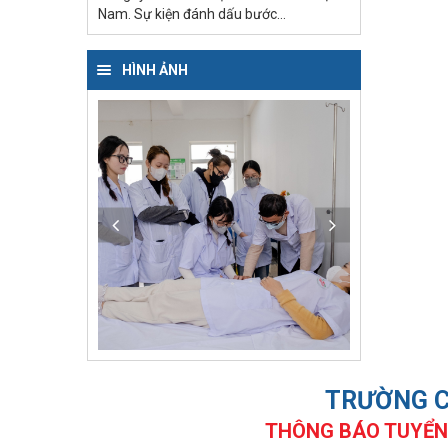
Nam. Sự kiện đánh dấu bước...
HÌNH ẢNH
TRƯỜNG C
THÔNG BÁO TUYỂN