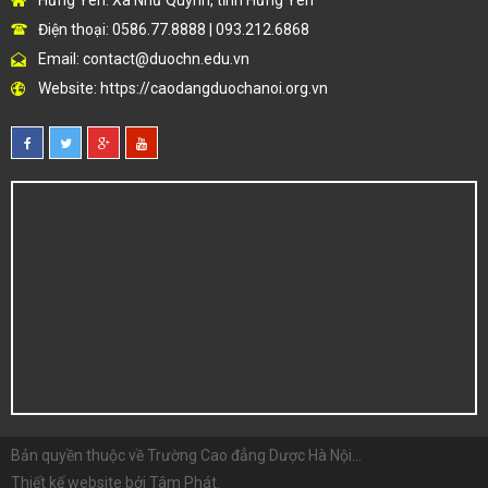
Điện thoại: 0586.77.8888 | 093.212.6868
Email:
contact@duochn.edu.vn
Website:
https://caodangduochanoi.org.vn
Bản quyền thuộc về
Trường Cao đẳng Dược Hà Nội...
Thiết kế website bởi
Tâm Phát
.