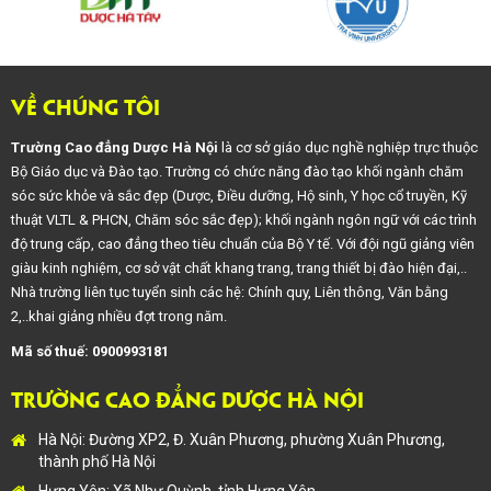
VỀ CHÚNG TÔI
Trường Cao đẳng Dược Hà Nội
là cơ sở giáo dục nghề nghiệp trực thuộc
Bộ Giáo dục và Đào tạo. Trường có chức năng đào tạo khối ngành chăm
sóc sức khỏe và sắc đẹp (Dược, Điều dưỡng, Hộ sinh, Y học cổ truyền, Kỹ
thuật VLTL & PHCN, Chăm sóc sắc đẹp); khối ngành ngôn ngữ với các trình
độ trung cấp, cao đẳng theo tiêu chuẩn của Bộ Y tế. Với đội ngũ giảng viên
giàu kinh nghiệm, cơ sở vật chất khang trang, trang thiết bị đào hiện đại,..
Nhà trường liên tục tuyển sinh các hệ: Chính quy, Liên thông, Văn bằng
2,..khai giảng nhiều đợt trong năm.
Mã số thuế: 0900993181
TRƯỜNG CAO ĐẲNG DƯỢC HÀ NỘI
Hà Nội: Đường XP2, Đ. Xuân Phương, phường Xuân Phương,
thành phố Hà Nội
Hưng Yên: Xã Như Quỳnh, tỉnh Hưng Yên