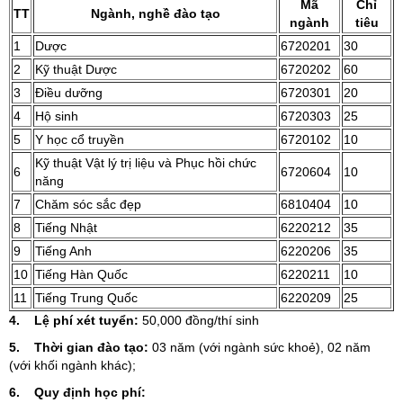
Mã
Chỉ
TT
Ngành, nghề đào tạo
ngành
tiêu
1
Dược
6720201
30
2
Kỹ thuật Dược
6720202
60
3
Điều dưỡng
6720301
20
4
Hộ sinh
6720303
25
5
Y học cổ truyền
6720102
10
Kỹ thuật Vật lý trị liệu và Phục hồi chức
6
6720604
10
năng
7
Chăm sóc sắc đẹp
6810404
10
8
Tiếng Nhật
6220212
35
9
Tiếng Anh
6220206
35
10
Tiếng Hàn Quốc
6220211
10
11
Tiếng Trung Quốc
6220209
25
4.
Lệ phí xét tuyển:
50,000 đồng/thí sinh
5.
Thời gian đào tạo:
03 năm (với ngành sức khoẻ), 02 năm
(với khối ngành khác);
6.
Quy định học phí: