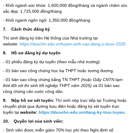
- Khối ngành sức khỏe: 1,600,000 đồng/tháng và ngành chăm sóc
sắc đẹp: 1,725,000 đồng/tháng
- Khối ngành ngôn ngữ: 1,350,000 đồng/tháng
7.
Cách thức đăng ký
Thí sinh đăng ký trên Hệ thống của Nhà trường tại
website:
https://duochn.edu.vn/tuyen-sinh-cao-dang-y-duoc-2025
8.
Hồ sơ đăng ký dự tuyển
- 01 phiếu đăng ký dự tuyển
(theo mẫu nhà trường)
.
- 01 bản sao công chứng học bạ THPT hoặc tương đương.
- 01 bản sao công chứng bằng TN THPT
(
hoặc Giấy CNTN
tạm
thời đối với thí sinh tốt nghiệp THPT năm 202
5)
và 01 bản sao
công chứng căn cước công dân.
9.
Nộp hồ sơ xét tuyển:
Thí sinh nộp trực tiếp tại Trường hoặc
chuyển phát qua đường bưu điện hoặc đăng ký xét tuyển trực
tuyến tại
w
ebsite:
https://duochn.edu.vn/dang-ky-truc-tuyen
.
10.
Quyền lợi của sinh viên:
- Sinh viên được miễn giảm 70% học phí theo Nghị định số