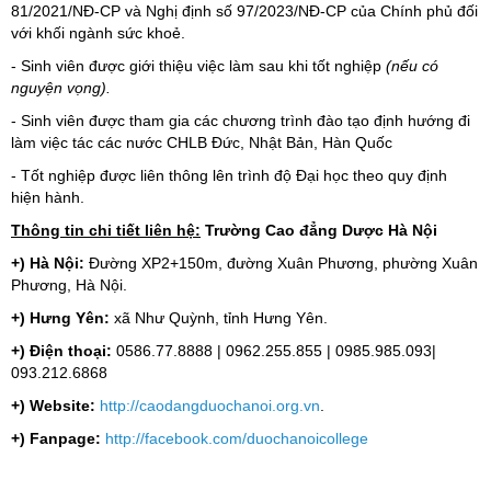
81/2021/NĐ-CP và Nghị định số 97/2023/NĐ-CP của Chính phủ đối
với khối ngành sức khoẻ.
- Sinh viên được giới thiệu việc làm sau khi tốt nghiệp
(nếu có
nguyện vọng).
- Sinh viên được tham gia các chương trình đào tạo định hướng đi
làm việc tác các nước CHLB Đức, Nhật Bản, Hàn Quốc
- Tốt nghiệp được liên thông lên trình độ Đại học theo quy định
hiện hành.
Thông tin chi tiết liên hệ:
Trường Cao đẳng
Dược
Hà Nội
+) Hà Nội:
Đường XP2+150m, đường Xuân Phương, phường Xuân
Phương, Hà Nội.
+) Hưng Yên:
xã Như Quỳnh, tỉnh Hưng Yên.
+) Điện thoại:
0586.77.8888 | 0962.255.855 | 0985.985.093|
093.212.6868
+) Website:
http://caodangduochanoi.org.vn
.
+) Fanpage:
http://facebook.com/duochanoicollege