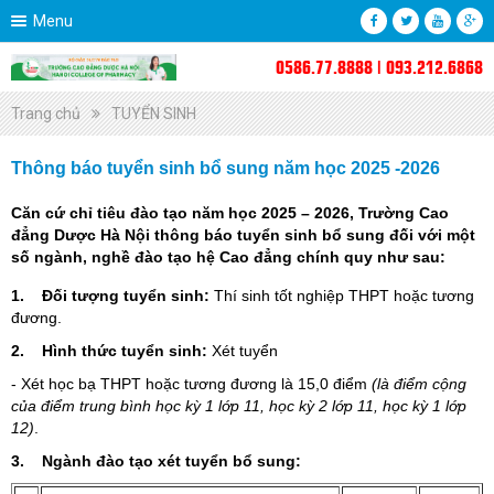
Menu
0586.77.8888 | 093.212.6868
Trang chủ
TUYỂN SINH
Thông báo tuyển sinh bổ sung năm học 2025 -2026
Căn cứ chỉ tiêu đào tạo năm học 2025 – 2026, Trường Cao
đẳng Dược Hà Nội thông báo tuyển sinh bổ sung đối với một
số ngành, nghề đào tạo hệ Cao đẳng chính quy như sau:
1.
Đối tượng tuyển sinh:
Thí sinh tốt nghiệp THPT hoặc tương
đương.
2.
Hình thức
tuyển sinh:
Xét tuyển
- Xét học bạ THPT hoặc tương đương là 15,0 điểm
(là điểm cộng
của điểm trung bình học kỳ 1 lớp 11, học kỳ 2 lớp 11, học kỳ 1 lớp
12)
.
3.
Ngành
đào tạo xét tuyển bổ sung: