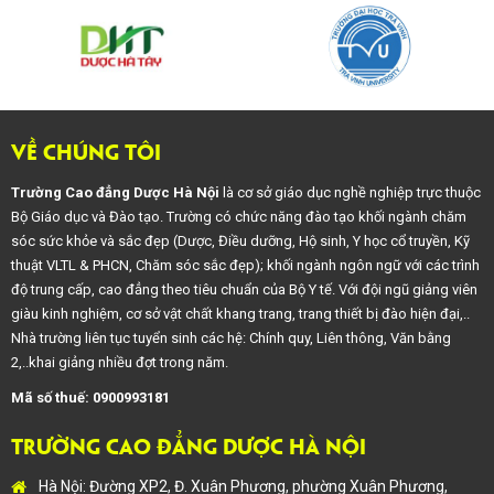
VỀ CHÚNG TÔI
Trường Cao đẳng Dược Hà Nội
là cơ sở giáo dục nghề nghiệp trực thuộc
Bộ Giáo dục và Đào tạo. Trường có chức năng đào tạo khối ngành chăm
sóc sức khỏe và sắc đẹp (Dược, Điều dưỡng, Hộ sinh, Y học cổ truyền, Kỹ
thuật VLTL & PHCN, Chăm sóc sắc đẹp); khối ngành ngôn ngữ với các trình
độ trung cấp, cao đẳng theo tiêu chuẩn của Bộ Y tế. Với đội ngũ giảng viên
giàu kinh nghiệm, cơ sở vật chất khang trang, trang thiết bị đào hiện đại,..
Nhà trường liên tục tuyển sinh các hệ: Chính quy, Liên thông, Văn bằng
2,..khai giảng nhiều đợt trong năm.
Mã số thuế: 0900993181
TRƯỜNG CAO ĐẲNG DƯỢC HÀ NỘI
Hà Nội: Đường XP2, Đ. Xuân Phương, phường Xuân Phương,