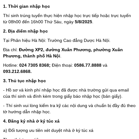
1. Thời gian nhập học
Thí sinh trúng tuyển thực hiện nhập học trực tiếp hoặc trực tuyến
từ 08h00 đến 16h00 Thứ Sáu, ngày
5/8/2025
.
2. Địa điểm nhập học
Tại Phân hiệu Hà Nội: Trường Cao đẳng Dược Hà Nội.
Địa chỉ:
Đường XP2, đường Xuân Phương, phường Xuân
Phương, thành phố Hà Nội
.
Hotline:
024 7305 8368;
Điện thoại:
0586.77.8888
và
093.212.6868.
3. Thủ tục nhập học
- Hồ sơ và kinh phí nhập học đã được nhà trường gửi qua email
của thí sinh và đính kèm trong giấy báo nhập học (bản giấy).
- Thí sinh vui lòng kiểm tra kỹ các nội dung và chuẩn bị đầy đủ theo
tờ hướng dẫn nhập học.
4. Đăng ký nhà ở ký túc xá
a) Đối tượng ưu tiên xét duyệt nhà ở ký túc xá