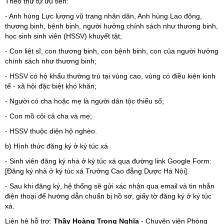
Theo thứ tự ưu tiên:
- Anh hùng Lực lượng vũ trang nhân dân, Anh hùng Lao động,
thương binh, bệnh binh, người hưởng chính sách như thương binh,
học sinh sinh viên (HSSV) khuyết tật;
- Con liệt sĩ, con thương binh, con bệnh binh, con của người hưởng
chính sách như thương binh;
- HSSV có hộ khẩu thường trú tại vùng cao, vùng có điều kiện kinh
tế - xã hội đặc biệt khó khăn;
- Người có cha hoặc mẹ là người dân tộc thiểu số;
- Con mồ côi cả cha và mẹ;
- HSSV thuộc diện hộ nghèo.
b) Hình thức đăng ký ở ký túc xá
- Sinh viên đăng ký nhà ở ký túc xá qua đường link Google Form:
[Đăng ký nhà ở ký túc xá Trường Cao đẳng Dược Hà Nội].
- Sau khi đăng ký, hệ thống sẽ gửi xác nhận qua email và tin nhắn
điện thoại để hướng dẫn chuẩn bị hồ sơ, giấy tờ đăng ký ở ký túc
xá.
Liên hệ hỗ trợ:
Thầy Hoàng Trọng Nghĩa
- Chuyên viên Phòng