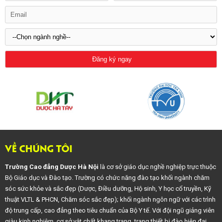
VỀ CHÚNG TÔI
Trường Cao đẳng Dược Hà Nội
là cơ sở giáo dục nghề nghiệp trực thuộc
Bộ Giáo dục và Đào tạo. Trường có chức năng đào tạo khối ngành chăm
sóc sức khỏe và sắc đẹp (Dược, Điều dưỡng, Hộ sinh, Y học cổ truyền, Kỹ
thuật VLTL & PHCN, Chăm sóc sắc đẹp); khối ngành ngôn ngữ với các trình
độ trung cấp, cao đẳng theo tiêu chuẩn của Bộ Y tế. Với đội ngũ giảng viên
giàu kinh nghiệm, cơ sở vật chất khang trang, trang thiết bị đào hiện đại,..