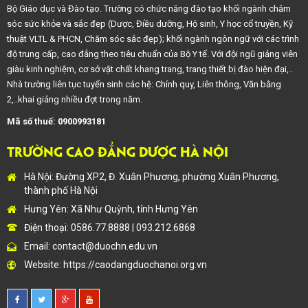
Bộ Giáo dục và Đào tạo. Trường có chức năng đào tạo khối ngành chăm
sóc sức khỏe và sắc đẹp (Dược, Điều dưỡng, Hộ sinh, Y học cổ truyền, Kỹ
thuật VLTL & PHCN, Chăm sóc sắc đẹp); khối ngành ngôn ngữ với các trình
độ trung cấp, cao đẳng theo tiêu chuẩn của Bộ Y tế. Với đội ngũ giảng viên
giàu kinh nghiệm, cơ sở vật chất khang trang, trang thiết bị đào hiện đại,..
Nhà trường liên tục tuyển sinh các hệ: Chính quy, Liên thông, Văn bằng
2,..khai giảng nhiều đợt trong năm.
Mã số thuế: 0900993181
TRƯỜNG CAO ĐẲNG DƯỢC HÀ NỘI
Hà Nội: Đường XP2, Đ. Xuân Phương, phường Xuân Phương,
thành phố Hà Nội
Hưng Yên: Xã Như Quỳnh, tỉnh Hưng Yên
Điện thoại: 0586.77.8888 | 093.212.6868
Email:
contact@duochn.edu.vn
Website:
https://caodangduochanoi.org.vn