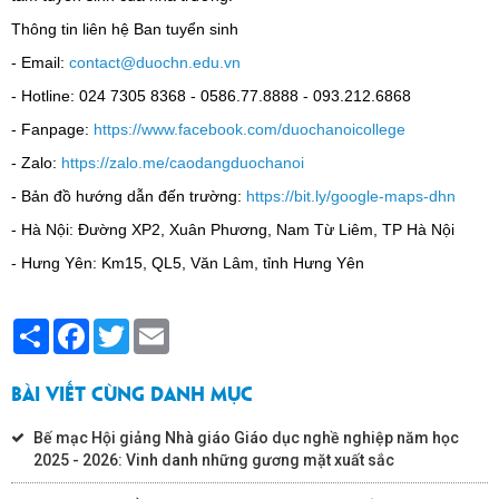
Thông tin liên hệ Ban tuyển sinh
- Email:
contact@duochn.edu.vn
- Hotline: 024 7305 8368 - 0586.77.8888 - 093.212.6868
- Fanpage:
https://www.facebook.com/duochanoicollege
- Zalo:
https://zalo.me/caodangduochanoi
- Bản đồ hướng dẫn đến trường:
https://bit.ly/google-maps-dhn
- Hà Nội: Đường XP2, Xuân Phương, Nam Từ Liêm, TP Hà Nội
- Hưng Yên: Km15, QL5, Văn Lâm, tỉnh Hưng Yên
Share
Facebook
Twitter
Email
BÀI VIẾT CÙNG DANH MỤC
Bế mạc Hội giảng Nhà giáo Giáo dục nghề nghiệp năm học
2025 - 2026: Vinh danh những gương mặt xuất sắc