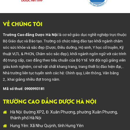
VỀ CHÚNG TÔI
Trường Cao đẳng Dược Hà Nội
là cơ sở giáo dục nghề nghiệp trực thuộc
Bộ Giáo dục và Đào tạo. Trường có chức năng đào tạo khối ngành chăm
sóc sức khỏe và sắc đẹp (Dược, Điều dưỡng, Hộ sinh, Y học cổ truyền, Kỹ
thuật VLTL & PHCN, Chăm sóc sắc đẹp); khối ngành ngôn ngữ với các trình
độ trung cấp, cao đẳng theo tiêu chuẩn của Bộ Y tế. Với đội ngũ giảng viên
giàu kinh nghiệm, cơ sở vật chất khang trang, trang thiết bị đào hiện đại,..
Nhà trường liên tục tuyển sinh các hệ: Chính quy, Liên thông, Văn bằng
2,..khai giảng nhiều đợt trong năm.
Mã số thuế: 0900993181
TRƯỜNG CAO ĐẲNG DƯỢC HÀ NỘI
Hà Nội: Đường XP2, Đ. Xuân Phương, phường Xuân Phương,
thành phố Hà Nội
Hưng Yên: Xã Như Quỳnh, tỉnh Hưng Yên