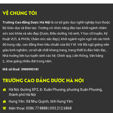
VỀ CHÚNG TÔI
Trường Cao đẳng Dược Hà Nội
là cơ sở giáo dục nghề nghiệp trực thuộc
Bộ Giáo dục và Đào tạo. Trường có chức năng đào tạo khối ngành chăm
sóc sức khỏe và sắc đẹp (Dược, Điều dưỡng, Hộ sinh, Y học cổ truyền, Kỹ
thuật VLTL & PHCN, Chăm sóc sắc đẹp); khối ngành ngôn ngữ với các trình
độ trung cấp, cao đẳng theo tiêu chuẩn của Bộ Y tế. Với đội ngũ giảng viên
giàu kinh nghiệm, cơ sở vật chất khang trang, trang thiết bị đào hiện đại,..
Nhà trường liên tục tuyển sinh các hệ: Chính quy, Liên thông, Văn bằng
2,..khai giảng nhiều đợt trong năm.
Mã số thuế: 0900993181
TRƯỜNG CAO ĐẲNG DƯỢC HÀ NỘI
Hà Nội: Đường XP2, Đ. Xuân Phương, phường Xuân Phương,
thành phố Hà Nội
Hưng Yên: Xã Như Quỳnh, tỉnh Hưng Yên
Điện thoại: 0586.77.8888 | 093.212.6868