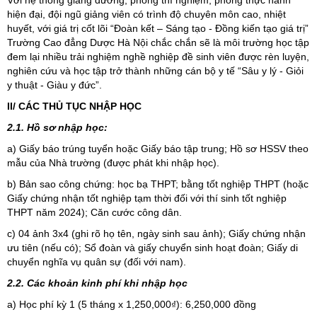
hiện đại, đội ngũ giảng viên có trình độ chuyên môn cao, nhiệt
huyết, với giá trị cốt lõi “Đoàn kết – Sáng tạo - Đồng kiến tạo giá trị”
Trường Cao đẳng Dược Hà Nội chắc chắn sẽ là môi trường học tập
đem lại nhiều trải nghiệm nghề nghiệp đề sinh viên được rèn luyện,
nghiên cứu và học tập trở thành những cán bộ y tế “Sâu y lý - Giỏi
y thuật - Giàu y đức”.
II/ CÁC THỦ TỤC NHẬP HỌC
2.1. Hồ sơ nhập học:
a) Giấy báo trúng tuyển hoặc Giấy báo tập trung; Hồ sơ HSSV theo
mẫu của Nhà trường (được phát khi nhập học).
b) Bản sao công chứng: học bạ THPT; bằng tốt nghiệp THPT (hoặc
Giấy chứng nhận tốt nghiệp tạm thời đối với thí sinh tốt nghiệp
THPT năm 2024); Căn cước công dân.
c) 04 ảnh 3x4 (ghi rõ họ tên, ngày sinh sau ảnh); Giấy chứng nhận
ưu tiên (nếu có); Sổ đoàn và giấy chuyển sinh hoạt đoàn; Giấy di
chuyển nghĩa vụ quân sự (đối với nam).
2.2. Các khoản kinh phí khi nhập học
a) Học phí kỳ 1 (5 tháng x 1,250,000₫): 6,250,000 đồng