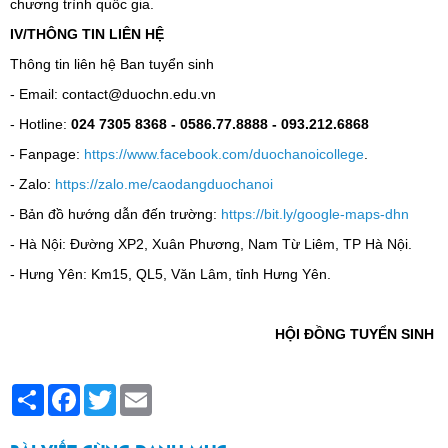
chương trình quốc gia.
IV/THÔNG TIN LIÊN HỆ
Thông tin liên hệ Ban tuyển sinh
- Email: contact@duochn.edu.vn
- Hotline:
024 7305 8368 - 0586.77.8888 - 093.212.6868
- Fanpage:
https://www.facebook.com/duochanoicollege
.
- Zalo:
https://zalo.me/caodangduochanoi
- Bản đồ hướng dẫn đến trường:
https://bit.ly/google-maps-dhn
- Hà Nội: Đường XP2, Xuân Phương, Nam Từ Liêm, TP Hà Nội.
- Hưng Yên: Km15, QL5, Văn Lâm, tỉnh Hưng Yên.
HỘI ĐỒNG TUYỂN SINH
Share
Facebook
Twitter
Email