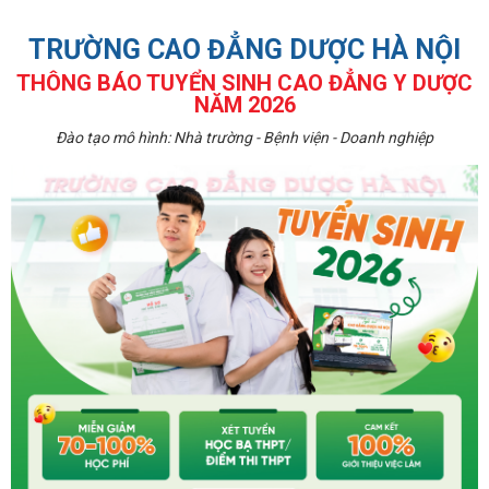
TRƯỜNG CAO ĐẲNG DƯỢC HÀ NỘI
THÔNG BÁO TUYỂN SINH CAO ĐẲNG Y DƯỢC
NĂM 2026
Đào tạo mô hình: Nhà trường - Bệnh viện - Doanh nghiệp