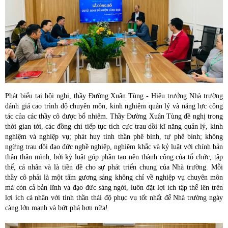
Phát biểu tại hội nghị, thầy Đường Xuân Tùng - Hiệu trưởng Nhà trường
đánh giá cao trình độ chuyên môn, kinh nghiệm quản lý và năng lực công
tác của các thầy cô được bổ nhiệm. Thầy Đường Xuân Tùng đề nghị trong
thời gian tới, các đồng chí tiếp tục tích cực trau dồi kĩ năng quản lý, kinh
nghiệm và nghiệp vụ; phát huy tinh thần phê bình, tự phê bình; không
ngừng trau dồi đạo đức nghề nghiệp, nghiêm khắc và kỷ luật với chính bản
thân thân mình, bởi kỷ luật góp phần tạo nên thành công của tổ chức, tập
thể, cá nhân và là tiền đề cho sự phát triển chung của Nhà trường. Mỗi
thầy cô phải là một tấm gương sáng không chỉ về nghiệp vụ chuyên môn
mà còn cả bản lĩnh và đạo đức sáng ngời, luôn đặt lợi ích tập thể lên trên
lợi ích cá nhân với tinh thần thái độ phục vụ tốt nhất để Nhà trường ngày
càng lớn mạnh và bứt phá hơn nữa!