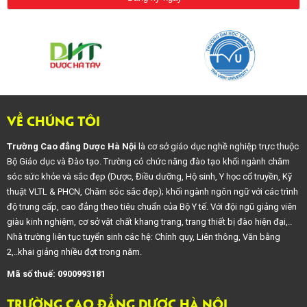
VỀ CHÚNG TÔI
Trường Cao đẳng Dược Hà Nội
là cơ sở giáo dục nghề nghiệp trực thuộc
Bộ Giáo dục và Đào tạo. Trường có chức năng đào tạo khối ngành chăm
sóc sức khỏe và sắc đẹp (Dược, Điều dưỡng, Hộ sinh, Y học cổ truyền, Kỹ
thuật VLTL & PHCN, Chăm sóc sắc đẹp); khối ngành ngôn ngữ với các trình
độ trung cấp, cao đẳng theo tiêu chuẩn của Bộ Y tế. Với đội ngũ giảng viên
giàu kinh nghiệm, cơ sở vật chất khang trang, trang thiết bị đào hiện đại,..
Nhà trường liên tục tuyển sinh các hệ: Chính quy, Liên thông, Văn bằng
2,..khai giảng nhiều đợt trong năm.
Mã số thuế: 0900993181
TRƯỜNG CAO ĐẲNG DƯỢC HÀ NỘI