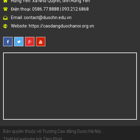
Hưng Yên: Xã Như Quỳnh, tỉnh Hưng Yên
Điện thoại: 0586.77.8888 | 093.212.6868
Email:
contact@duochn.edu.vn
Website:
https://caodangduochanoi.org.vn
Bản quyền thuộc về
Trường Cao đẳng Dược Hà Nội...
Thiết kế website bởi
Tâm Phát
.