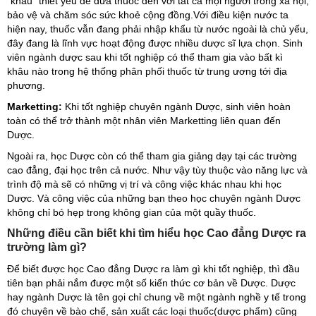
“khâu” thiết yếu để đưa thuốc đến với tất cả mọi người trong xã hội,
bảo vệ và chăm sóc sức khoẻ cộng đồng.Với điều kiện nước ta
hiện nay, thuốc vẫn đang phải nhập khẩu từ nước ngoài là chủ yếu,
đây đang là lĩnh vực hoạt động được nhiều dược sĩ lựa chọn. Sinh
viên ngành dược sau khi tốt nghiệp có thể tham gia vào bất kì
khâu nào trong hệ thống phân phối thuốc từ trung ương tới địa
phương.
Marketting:
Khi tốt nghiệp chuyên ngành Dược, sinh viên hoàn
toàn có thể trở thành một nhân viên Marketting liên quan đến
Dược.
Ngoài ra, học Dược còn có thể tham gia giảng dạy tại các trường
cao đẳng, đại học trên cả nước. Như vậy tùy thuộc vào năng lực và
trình độ mà sẽ có những vị trí và công việc khác nhau khi học
Dược. Và công việc của những bạn theo học chuyên ngành Dược
không chỉ bó hẹp trong không gian của một quầy thuốc.
Những điều cần biết khi tìm hiểu học Cao đẳng Dược ra
trường làm gì?
Để biết được học Cao đẳng Dược ra làm gì khi tốt nghiệp, thì đầu
tiên bạn phải nắm được một số kiến thức cơ bản về Dược. Dược
hay ngành Dược là tên gọi chỉ chung về một ngành nghề y tế trong
đó chuyên về bào chế, sản xuất các loại thuốc(dược phẩm) cũng