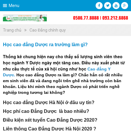
Menu
0586.77.8888 | 093.212.6868
Trang chủ
Cao Đẳng chính quy
Học cao đẳng Dược ra trường làm gì?
Thống kê chung hiện nay cho thấy số lượng sinh viên theo
học ngành Y Dược ngày một tăng cao. Điều này xuất phát từ
nhu cầu thực tế của xã hội cũng như học
Cao đẳng Y
Dược
.
Học cao đẳng Dược ra làm gì? Chắc hẳn có rất nhiều
em sinh viên đã và đang ngồi trên ghế nhà trường còn băn
khoăn. Liệu khi mình theo ngành Dược có phát triển nghề
nghiệp trong tương lai không?
Học cao đẳng Dược Hà Nội ở đâu uy tín?
Học phí cao Đẳng Dược là bao nhiêu?
Điều kiện xét tuyển Cao Đẳng Dược 2020?
Liên thông Cao Đẳng Dược Hà Nội 2020 ?