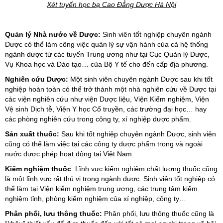
Xét tuyển học bạ Cao Đẳng Dược Hà Nội
Quản lý Nhà nước về Dược:
Sinh viên tốt nghiệp chuyên ngành
Dược có thể làm công việc quản lý sự vận hành của cả hệ thống
ngành dược từ các tuyến Trung ương như tại Cục Quản lý Dược,
Vụ Khoa học và Đào tạo… của Bộ Y tế cho đến cấp địa phương.
Nghiên cứu Dược:
Một sinh viên chuyên ngành Dược sau khi tốt
nghiệp hoàn toàn có thể trở thành một nhà nghiên cứu về Dược tại
các viện nghiên cứu như viện Dược liệu, Viện Kiểm nghiệm, Viện
Vệ sinh Dịch tễ, Viện Y học Cổ truyền, các trường đại học… hay
các phòng nghiên cứu trong công ty, xí nghiệp dược phẩm.
Sản xuất thuốc:
Sau khi tốt nghiệp chuyên ngành Dược, sinh viên
cũng có thể làm việc tại các công ty dược phẩm trong và ngoài
nước được phép hoạt động tại Việt Nam.
Kiểm nghiệm thuốc
: Lĩnh vực kiểm nghiệm chất lượng thuốc cũng
là một lĩnh vực rất thú vị trong ngành dược. Sinh viên tốt nghiệp có
thể làm tại Viện kiểm nghiệm trung ương, các trung tâm kiểm
nghiệm tỉnh, phòng kiểm nghiệm của xí nghiệp, công ty…
Phân phối, lưu thông thuốc:
Phân phối, lưu thông thuốc cũng là