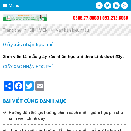
Menu
0586.77.8888 | 093.212.6868
Trang chủ
SINH VIÊN
Văn bản biểu mẫu
Giấy xác nhận học phí
Sinh viên tải mẫu giấy xác nhận học phí theo Link dưới đây:
GIẤY XÁC NHẬN HỌC PHÍ
Share
Facebook
Twitter
Email
BÀI VIẾT CÙNG DANH MỤC
Hướng dẫn thủ tục hưởng chính sách miễn, giảm học phí cho
sinh viên chính quy
Thông báo về việc hướng dẫn thủ tục miễn, giảm 70% học phí