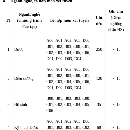
4. Ngành/nghề, tổ hợp môn xét tuyển
Ghi chú
Ngành/nghề
Chỉ
(Điểm
TT
(chương trình
Tổ hợp môn xét tuyển
tiêu
ngưỡng
đào tạo)
nhận HS)
A00, A01, A02, A03, B00,
B01, B02, B03, C00, C01,
1
Dược
250
>=15
C02, C03, C04, C05, C06,
D01, D02, D03, D04
A00, A01, A02, A03, B00,
B01, B02, B03, C00, C01,
2
Điều dưỡng
120
>=15
C02, C03, C04, C05, C06,
D01, D02, D03, D04
B00, B01, B02, B03, C00,
3
Hộ sinh
C01, C02, C03, C04, C05,
35
>=15
C06
A00, A01, A02, A03, B00,
4
Kỹ thuật Dược
B01, B02, B03, C01, C02,
60
>=15