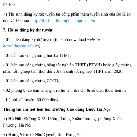
PT100:
+) Thí sinh đăng ký xét tuyển tại cổng phần mềm tuyển sinh của Bộ Giáo
dục và Đào tạo:
http://thisinh.thitotnghiepthpt.edu.vn
7. Hồ sơ đăng ký dự tuyển:
- 01 phiếu đăng ký dự tuyển (thí sinh download
website:
http://duochn.edu.vn
)
- 01 bản sao công chứng học bạ THPT.
- 01 bản sao công chứng bằng tốt nghiệp THPT (BTVH) hoặc giấy chứng
nhận tốt nghiệp tạm thời đối với thí sinh tốt nghiệp THPT năm 2026;
- 01 bản sao công chứng CCCD;
- 02 phong bì có dán tem, ghi rõ họ tên, địa chỉ & số điện thoại liên hệ.
- Lệ phí xét tuyển: 50.000 đồng.
Thông tin chi tiết liên hệ:
Trường Cao đẳng Dược Hà Nội
+) Hà Nội:
Đường XP2+150m, đường Xuân Phương, phường Xuân
Phương, Hà Nội.
+) Hưng Yên:
xã Như Quỳnh, tỉnh Hưng Yên.