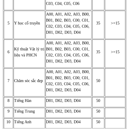
C03, C04, C05, C06
A00, A01, A02, A03, B00,
B01, B02, B03, C00, C01,
5
Y học cổ truyền
35
>=15
C02, C03, C04, C05, C06,
D01, D02, D03, D04
A00, A01, A02, A03, B00,
Kỹ thuật Vật lý trị
B01, B02, B03, C00, C01,
6
35
>=15
liệu và PHCN
C02, C03, C04, C05, C06,
D01, D02, D03, D04
A00, A01, A02, A03, B00,
B01, B02, B03, C00, C01,
7
Chăm sóc sắc đẹp
50
C02, C03, C04, C05, C06,
D01, D02, D03, D04
8
Tiếng Hàn
D01, D02, D03, D04
50
9
Tiếng Trung
D01, D02, D03, D04
50
10
Tiếng Anh
D01, D02, D03, D04
50