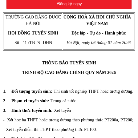
TRƯỜNG CAO ĐẲNG DƯỢC
CỘNG HOÀ XÃ HỘI CHỦ NGHĨA
HÀ NỘI
VIỆT NAM
HỘI ĐỒNG TUYỂN SINH
Độc lập - Tự do - Hạnh phúc
Số: 11 /TBTS -DHN
Hà Nội, ngày
06
tháng 01 năm 2026
THÔNG BÁO TUYỂN SINH
TRÌNH
ĐỘ
CAO ĐẲNG
CHÍNH QUY
NĂM 2026
1. Đối tượng tuyển sinh:
Thí sinh tốt nghiệp THPT hoặc tương đương.
2. Phạm vi tuyển sinh:
Trong cả nước
3. Hình thức tuyển sinh:
Xét tuyển
- Xét học bạ THPT hoặc tương đương theo phương thức PT200a, PT200;
- Xét tuyển điểm thi THPT theo phương thức PT100.