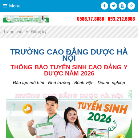
Menu
0586.77.8888 | 093.212.6868
Trang chủ
Đăng ký
TRƯỜNG CAO ĐẲNG DƯỢC HÀ
NỘI
THÔNG BÁO TUYỂN SINH CAO ĐẲNG Y
DƯỢC NĂM 2026
Đào tạo mô hình: Nhà trường - Bệnh viện - Doanh nghiệp