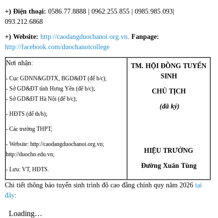
+) Điện thoại:
0586.77.8888 | 0962.255.855 | 0985.985.093|
093.212.6868
+) Website:
http://caodangduochanoi.org.vn
.
Fanpage:
http://facebook.com/duochanoicollege
Nơi nhận:
TM
. HỘI ĐỒNG TUYỂN
SINH
- Cục GDNN&GDTX, BGD&ĐT (để b/c);
- Sở GD&ĐT tỉnh Hưng Yên (để b/c);
CHỦ TỊCH
- Sở GD&ĐT Hà Nội (để b/c);
(đã ký)
- HĐTS (để th/h);
- Các trường THPT;
- Website: http://caodangduochanoi.org.vn;
HIỆU TRƯỞNG
http://duochn.edu.vn;
Đường Xuân Tùng
- Lưu: VT, HĐTS.
Chi tiết thông báo tuyển sinh trình độ cao đẳng chính quy năm 2026
tại
đây
: